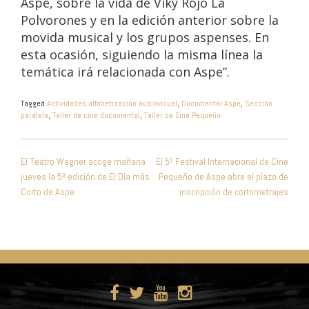
Aspe, sobre la vida de Viky Rojo La
Polvorones y en la edición anterior sobre la
movida musical y los grupos aspenses. En
esta ocasión, siguiendo la misma línea la
temática irá relacionada con Aspe”.
Tagged
Actividades alfabetización audiovisual
,
Documental Aspe
,
Sección
paralela
,
Taller de cine documental
,
Taller de Cine Pequeño
NAVEGACIÓN
El Teatro Wagner acoge mañana
El 5º Festival Internacional de Cine
DE
jueves la 5ª edición de El Día más
Pequeño de Aspe abre el plazo de
ENTRADAS
Corto de Aspe
inscripción de cortometrajes