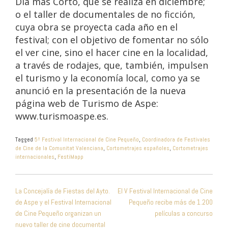
Día más Corto, que se realiza en diciembre;
o el taller de documentales de no ficción,
cuya obra se proyecta cada año en el
festival; con el objetivo de fomentar no sólo
el ver cine, sino el hacer cine en la localidad,
a través de rodajes, que, también, impulsen
el turismo y la economía local, como ya se
anunció en la presentación de la nueva
página web de Turismo de Aspe:
www.turismoaspe.es.
Tagged
5º Festival Internacional de Cine Pequeño
,
Coordinadora de Festivales
de Cine de la Comunitat Valenciana
,
Cortometrajes españoles
,
Cortometrajes
internacionales
,
FestiMapp
NAVEGACIÓN
La Concejalía de Fiestas del Ayto.
El V Festival Internacional de Cine
DE
de Aspe y el Festival Internacional
Pequeño recibe más de 1.200
ENTRADAS
de Cine Pequeño organizan un
películas a concurso
nuevo taller de cine documental