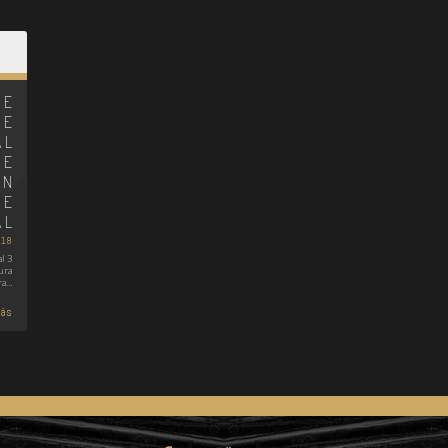
DE
DE
AL
NE
UN
NE
AL
018
al 3
ura
ra…
más