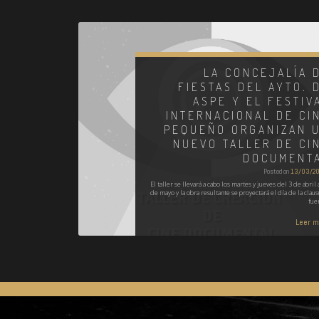
LA CONCEJALÍA 
FIESTAS DEL AYTO. 
ASPE Y EL FESTIV
INTERNACIONAL DE CI
PEQUEÑO ORGANIZAN 
NUEVO TALLER DE CI
DOCUMENT
Posted on
13/03/2
El taller se llevará a cabo los martes y jueves del 3 de abril 
de mayo y la obra resultante se proyectará el día de la claus
fue
Leer 