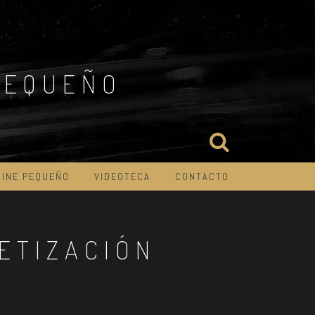
PEQUEÑO
CINE PEQUEÑO
VIDEOTECA
CONTACTO
ETIZACIÓN