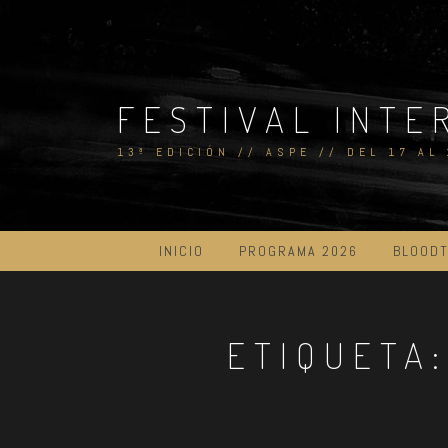
Skip
to
content
FESTIVAL INTE
13ª EDICIÓN // ASPE // DEL 17 AL
INICIO
PROGRAMA 2026
BLOODT
ETIQUETA