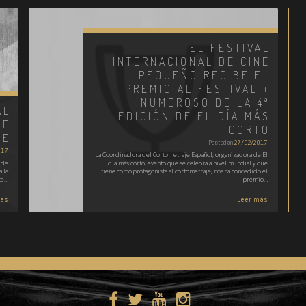
EL FESTIVAL
INTERNACIONAL DE CINE
PEQUEÑO RECIBE EL
PREMIO AL FESTIVAL +
NUMEROSO DE LA 4ª
AL
EDICIÓN DE EL DÍA MÁS
NE
CORTO
PE
Posted on
27/02/2017
017
La Coordinadora del Cortometraje Español, organizadora de El
 de
día más corto, evento que se celebra a nivel mundial y que
 la
tiene como protagonista al cortometraje, nos ha concedido el
te…
premio…
más
Leer más