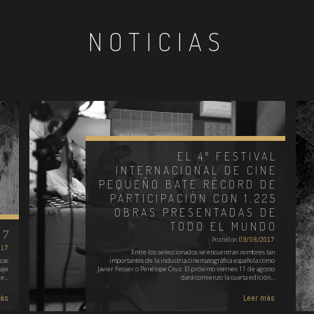
NOTICIAS
EL 4º FESTIVAL
INTERNACIONAL DE CINE
PEQUEÑO BATE RÉCORD DE
PARTICIPACIÓN CON 1.225
OBRAS PRESENTADAS DE
TODO EL MUNDO
17
Posted on
09/08/2017
017
Entre los seleccionados se encuentran nombres tan
cas
importantes de la industria cinematográfica española como
aje
Javier Fesser o Penélope Cruz. El próximo viernes 11 de agosto
je…
dará comienzo la cuarta edición…
más
Leer más