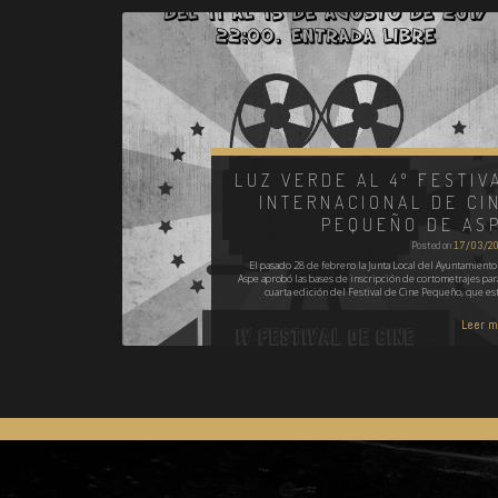
LUZ VERDE AL 4º FESTIV
INTERNACIONAL DE CI
PEQUEÑO DE AS
Posted on
17/03/2
El pasado 28 de febrero la Junta Local del Ayuntamiento
Aspe aprobó las bases de inscripción de cortometrajes para
cuarta edición del Festival de Cine Pequeño, que es
Leer 