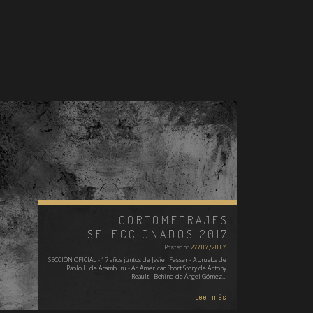
CORTOMETRAJES
SELECCIONADOS 2017
Posted on
27/07/2017
SECCIÓN OFICIAL - 17 años juntos de Javier Fesser - A prueba de
Pablo L. de Aramburu - An American Short Story de Antony
Reault - Behind de Ángel Gómez…
Leer más