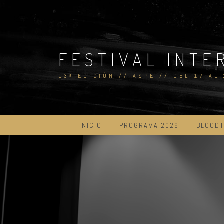
Skip
to
content
FESTIVAL INTE
13ª EDICIÓN // ASPE // DEL 17 AL
INICIO
PROGRAMA 2026
BLOODT