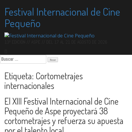
Skip
Festival Internacional de Cine
to
content
Pequeño
13ª EDICIÓN // ASPE // DEL 17 AL 21 DE AGOSTO DE 2026
Buscar:
Etiqueta:
Cortometrajes
internacionales
El XIII Festival Internacional de Cine
Pequeño de Aspe proyectará 38
cortometrajes y refuerza su apuesta
por el talento local