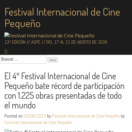
Skip
Festival Internacional de Cine
to
content
Pequeño
13ª EDICIÓN // ASPE // DEL 17 AL 21 DE AGOSTO DE 2026
Buscar:
El 4º Festival Internacional de Cine
Pequeño bate récord de participación
con 1.225 obras presentadas de todo
el mundo
Posted on
09/08/2017
by
Festival Internacional de Cine Pequeño
by
Festival Internacional de Cine Pequeño