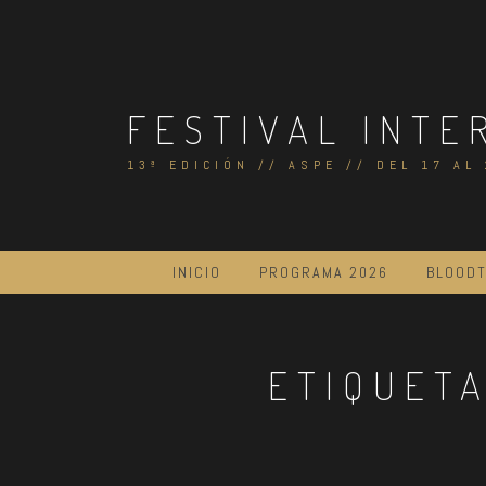
Skip
to
content
FESTIVAL INTE
13ª EDICIÓN // ASPE // DEL 17 AL
INICIO
PROGRAMA 2026
BLOODT
ETIQUET