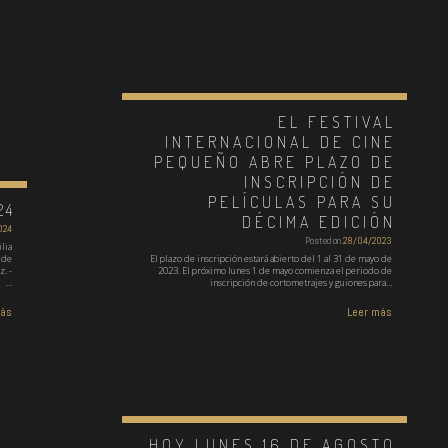
EL FESTIVAL
INTERNACIONAL DE CINE
PEQUEÑO ABRE PLAZO DE
INSCRIPCIÓN DE
PELÍCULAS PARA SU
24
DÉCIMA EDICIÓN
024
Posted on
28/04/2023
lia
 de
El plazo de inscripción estará abierto del 1 al 31 de mayo de
. -
2023. El próximo lunes 1 de mayo comienza el periodo de
…
inscripción de cortometrajes y guiones para…
más
Leer más
HOY LUNES 16 DE AGOSTO