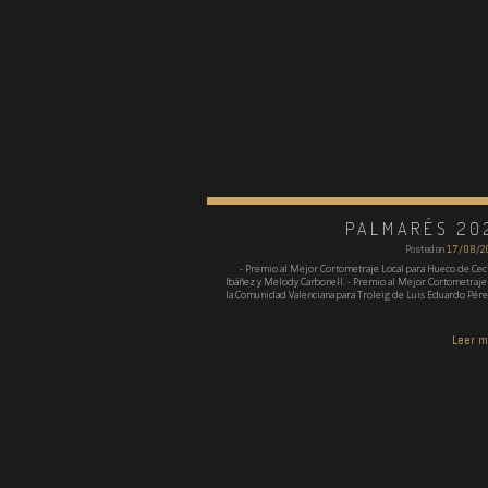
PALMARÉS 20
Posted on
17/08/2
- Premio al Mejor Cortometraje Local para Hueco de Ceci
Ibáñez y Melody Carbonell. - Premio al Mejor Cortometraje
la Comunidad Valenciana para Troleig de Luis Eduardo Pérez
Leer 