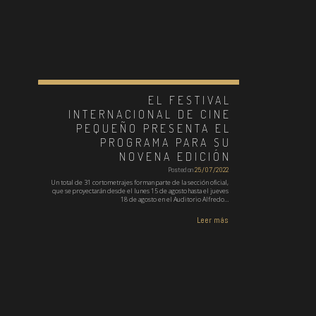
EL FESTIVAL
INTERNACIONAL DE CINE
PEQUEÑO PRESENTA EL
PROGRAMA PARA SU
NOVENA EDICIÓN
Posted on
25/07/2022
Un total de 31 cortometrajes forman parte de la sección oficial,
que se proyectarán desde el lunes 15 de agosto hasta el jueves
18 de agosto en el Auditorio Alfredo…
Leer más