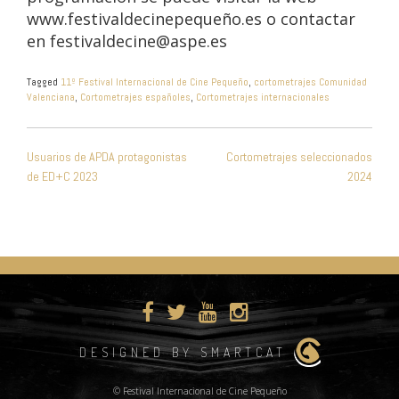
www.festivaldecinepequeño.es o contactar
en festivaldecine@aspe.es
Tagged
11º Festival Internacional de Cine Pequeño
,
cortometrajes Comunidad
Valenciana
,
Cortometrajes españoles
,
Cortometrajes internacionales
NAVEGACIÓN
Usuarios de APDA protagonistas
Cortometrajes seleccionados
DE
de ED+C 2023
2024
ENTRADAS
DESIGNED BY SMARTCAT
© Festival Internacional de Cine Pequeño