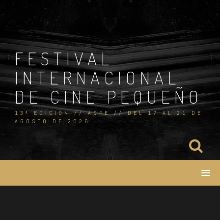
Skip
to
content
FESTIVAL
INTERNACIONAL
DE CINE PEQUEÑO
13ª EDICIÓN // ASPE // DEL 17 AL 21 DE
AGOSTO DE 2026