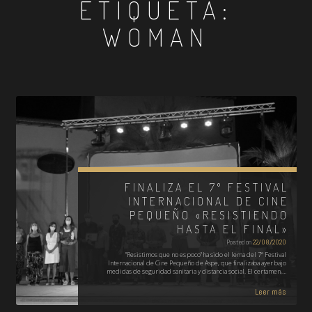
ETIQUETA:
WOMAN
FINALIZA EL 7º FESTIVAL
INTERNACIONAL DE CINE
PEQUEÑO «RESISTIENDO
HASTA EL FINAL»
Posted on
22/08/2020
"Resistimos que no es poco" ha sido el lema del 7º Festival
Internacional de Cine Pequeño de Aspe, que finalizaba ayer bajo
medidas de seguridad sanitaria y distancia social. El certamen,…
Leer más