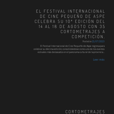
EL FESTIVAL INTERNACIONAL
DE CINE PEQUEÑO DE ASPE
CELEBRA SU 10ª EDICIÓN DEL
14 AL 18 DE AGOSTO CON 35
CORTOMETRAJES A
COMPETICIÓN.
Posted on
21/07/2023
El Festival Internacional de Cine Pequeño de Aspe regresa para
celebrar su décima edición; consolidándose como uno de los eventos
estivales más destacados en el panorama cultural de la provincia…
Leer más
CORTOMETRAJES