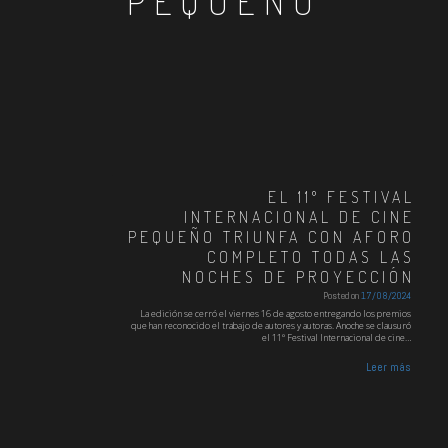
PEQUEÑO
EL 11º FESTIVAL
INTERNACIONAL DE CINE
PEQUEÑO TRIUNFA CON AFORO
COMPLETO TODAS LAS
NOCHES DE PROYECCIÓN
Posted on
17/08/2024
La edición se cerró el viernes 16 de agosto entregando los premios
que han reconocido el trabajo de autores y autoras. Anoche se clausuró
el 11º Festival Internacional de cine…
Leer más