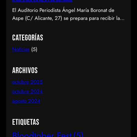
El Auditorio Periodista Ángel María Boronat de
Aspe (C/ Alicante, 27) se prepara para recibir la
primera edición del Bloodtober Fest, un festival
dedicado al terror y fantástico que tendrá lugar del
Categorías
28 al 31 de octubre de 2024. Este evento, que
Noticias
(5)
promete convertirse en una cita ineludible para los
amantes del género, contará con…
Archivos
octubre 2025
octubre 2024
agosto 2024
Etiquetas
Bloodtober Fest
(5)