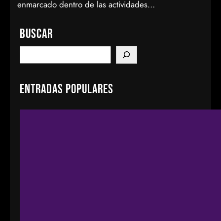
enmarcado dentro de las actividades…
Buscar
S
e
a
Entradas populares
r
c
h