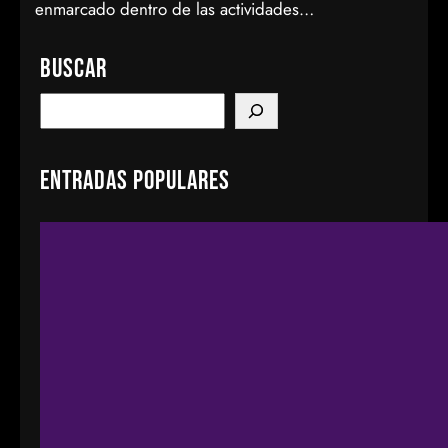
enmarcado dentro de las actividades…
Buscar
S
e
a
Entradas populares
r
c
h