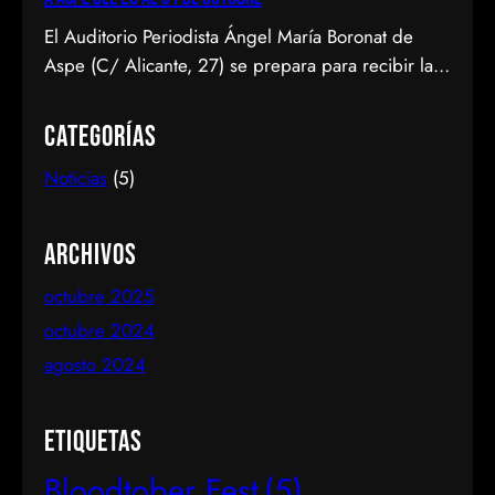
El Auditorio Periodista Ángel María Boronat de
Aspe (C/ Alicante, 27) se prepara para recibir la
primera edición del Bloodtober Fest, un festival
dedicado al terror y fantástico que tendrá lugar del
Categorías
28 al 31 de octubre de 2024. Este evento, que
Noticias
(5)
promete convertirse en una cita ineludible para los
amantes del género, contará con…
Archivos
octubre 2025
octubre 2024
agosto 2024
Etiquetas
Bloodtober Fest
(5)