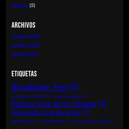
Noticias
(5)
promete convertirse en una cita ineludible para los
amantes del género, contará con…
Archivos
octubre 2025
octubre 2024
agosto 2024
Etiquetas
Bloodtober Fest
(5)
Cine de terror y fantástico
(1)
Cortometrajes de terror
(1)
Festival cine terror España
(4)
Festival de cine de terror
(3)
I Bloodtober Fest
(1)
II Bloodtober Fest
(1)
La noche más oscura del alma
(1)