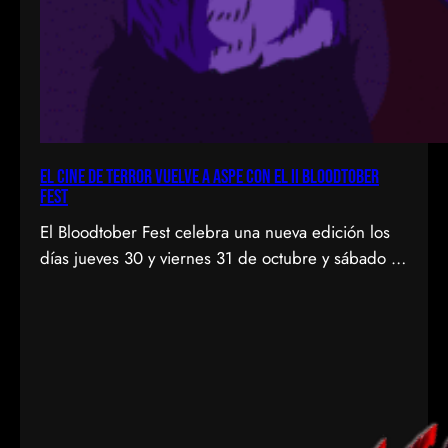
El cine de terror vuelve a Aspe con el II Bloodtober
Fest
El Bloodtober Fest celebra una nueva edición los
días jueves 30 y viernes 31 de octubre y sábado 1
de noviembre, a las 19:30 h, en el Auditorio
Periodista Ángel María Boronat, ubicado en el
Centro Cultural (C/ Alicante, 27) de Aspe. Este
festival de cortometrajes de terror y fantástico,
enmarcado dentro de las actividades…