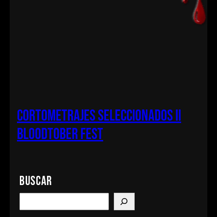
Cortometrajes seleccionados II
bloodtober fest
Buscar
S
e