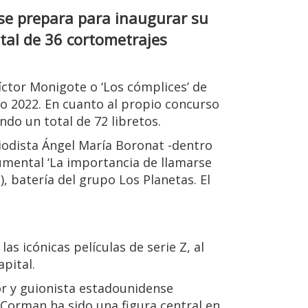
 se prepara para inaugurar su
otal de 36 cortometrajes
Víctor Monigote o ‘Los cómplices’ de
ño 2022. En cuanto al propio concurso
ndo un total de 72 libretos.
riodista Ángel María Boronat -dentro
cumental ‘La importancia de llamarse
z), batería del grupo Los Planetas. El
s icónicas películas de serie Z, al
pital.
or y guionista estadounidense
, Corman ha sido una figura central en