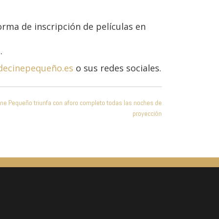
rma de inscripción de películas en
.
ldecinepequeño.es
o sus redes sociales.
 cine Pequeño triunfa con aforo completo todas las noches de
proyección