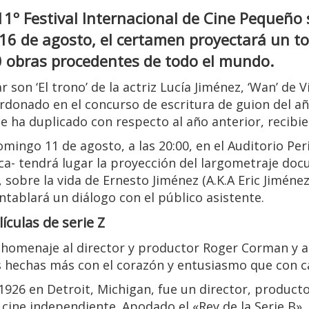
 11º Festival Internacional de Cine Pequeño
 16 de agosto, el certamen proyectará un t
 obras procedentes de todo el mundo.
 son ‘El trono’ de la actriz Lucía Jiménez, ‘Wan’ de 
ardonado en el concurso de escritura de guion del a
e ha duplicado con respecto al año anterior, recibie
mingo 11 de agosto, a las 20:00, en el Auditorio Pe
oca- tendrá lugar la proyección del largometraje do
’, sobre la vida de Ernesto Jiménez (A.K.A Eric Jiméne
entablará un diálogo con el público asistente.
culas de serie Z
 homenaje al director y productor Roger Corman y a la
as hechas más con el corazón y entusiasmo que con ca
 1926 en Detroit, Michigan, fue un director, product
l cine independiente. Apodado el «Rey de la Serie B»