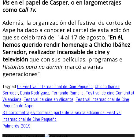
Vis
en el papel de Casper, o en largometrajes
como
Call Tv
.
Además, la organización del festival de cortos de
Aspe ha dado a conocer el cartel de esta edición
que se celebrará del 14 al 17 de agosto. “
En él,
hemos querido rendir homenaje a Chicho Ibáñez
Serrador, realizador incansable de cine y
televisión
que con sus películas, programas e
Historias para no dormir
marcó a varias
generaciones”.
Tagged
6º Festival Internacional de Cine Pequeño
,
Chicho Ibáñez
Serrador
,
Dunia Rodríguez
,
Fernando Ramallo
,
Festival de cine Comunitat
Valenciana
,
Festival de cine en Alicante
,
Festival Internacional de Cine
Pequeño de Aspe
Navegación
31 cortometrajes formarán parte de la sexta edición del Festival
Internacional de Cine Pequeño
de
Palmarés 2019
entradas
Designed by Smartcat