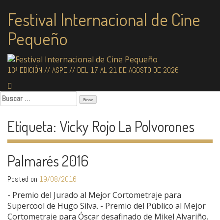
Skip
Festival Internacional de Cine
to
content
Pequeño
13ª EDICIÓN // ASPE // DEL 17 AL 21 DE AGOSTO DE 2026
Buscar:
Etiqueta:
Vicky Rojo La Polvorones
Palmarés 2016
Posted on
19/08/2016
- Premio del Jurado al Mejor Cortometraje para
Supercool de Hugo Silva. - Premio del Público al Mejor
Cortometraje para Óscar desafinado de Mikel Alvariño.