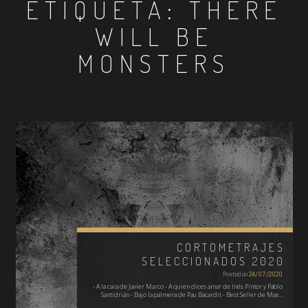
ETIQUETA:
THERE
WILL BE
MONSTERS
CORTOMETRAJES
SELECCIONADOS 2020
Posted on
24/07/2020
- A la cara de Javier Marco - A quien dices amar de Inés Pintor y Pablo
Santidrián - Bajo la palmera de Pau Bacardit - Best Seller de Max…