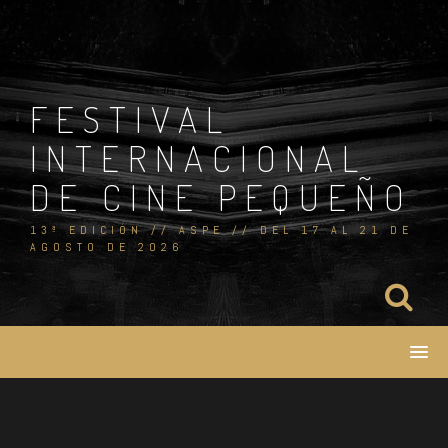
Skip
to
content
FESTIVAL
INTERNACIONAL
DE CINE PEQUEÑO
13ª EDICIÓN // ASPE // DEL 17 AL 21 DE
AGOSTO DE 2026