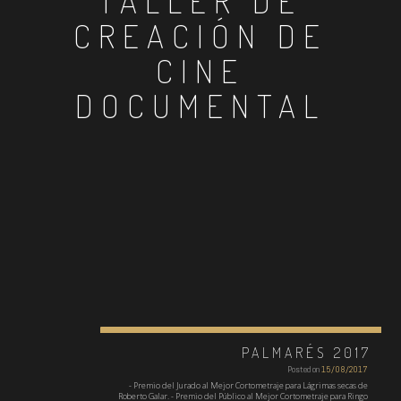
TALLER DE
CREACIÓN DE
CINE
DOCUMENTAL
PALMARÉS 2017
Posted on
15/08/2017
- Premio del Jurado al Mejor Cortometraje para Lágrimas secas de
Roberto Galar. - Premio del Público al Mejor Cortometraje para Ringo