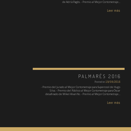
de Adrià Pagès. - Premio al Mejor Cortometraje…
Leer más
PALMARÉS 2016
Posted on
19/08/2016
- Premio del Jurado al Mejor Cortometraje para Supercool de Hugo
Silva. - Premio del Público al Mejor Cortometraje para Óscar
desafinado de Mikel Alvariño. - Premio al Mejor Cortometraje…
Leer más