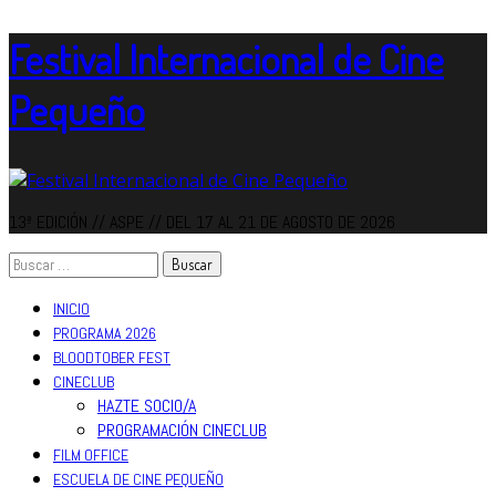
Skip
Festival Internacional de Cine
to
content
Pequeño
13ª EDICIÓN // ASPE // DEL 17 AL 21 DE AGOSTO DE 2026
Buscar:
INICIO
PROGRAMA 2026
BLOODTOBER FEST
CINECLUB
HAZTE SOCIO/A
PROGRAMACIÓN CINECLUB
FILM OFFICE
ESCUELA DE CINE PEQUEÑO