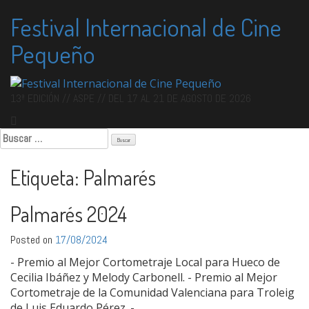
Skip
Festival Internacional de Cine
to
content
Pequeño
13ª EDICIÓN // ASPE // DEL 17 AL 21 DE AGOSTO DE 2026
Buscar:
Etiqueta:
Palmarés
Palmarés 2024
Posted on
17/08/2024
- Premio al Mejor Cortometraje Local para Hueco de
Cecilia Ibáñez y Melody Carbonell. - Premio al Mejor
Cortometraje de la Comunidad Valenciana para Troleig
de Luis Eduardo Pérez. -…