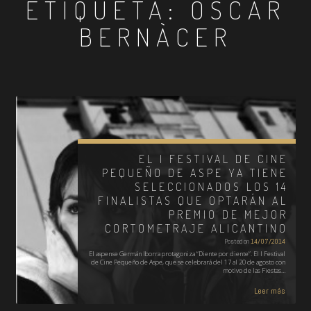
ETIQUETA:
ÓSCAR
BERNÀCER
EL I FESTIVAL DE CINE
PEQUEÑO DE ASPE YA TIENE
SELECCIONADOS LOS 14
FINALISTAS QUE OPTARÁN AL
PREMIO DE MEJOR
CORTOMETRAJE ALICANTINO
Posted on
14/07/2014
El aspense Germán Iborra protagoniza “Diente por diente”. El I Festival
de Cine Pequeño de Aspe, que se celebrará del 17 al 20 de agosto con
motivo de las Fiestas…
Leer más