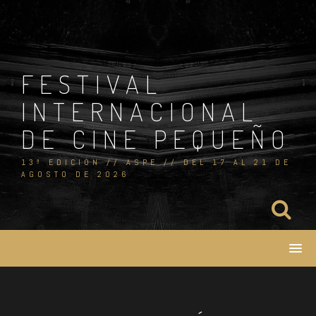
Skip
to
content
FESTIVAL
INTERNACIONAL
DE CINE PEQUEÑO
13ª EDICIÓN // ASPE // DEL 17 AL 21 DE
AGOSTO DE 2026