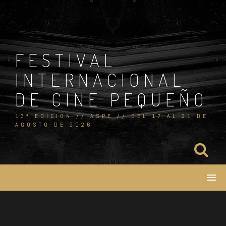
Skip
to
content
FESTIVAL
INTERNACIONAL
DE CINE PEQUEÑO
13ª EDICIÓN // ASPE // DEL 17 AL 21 DE
AGOSTO DE 2026