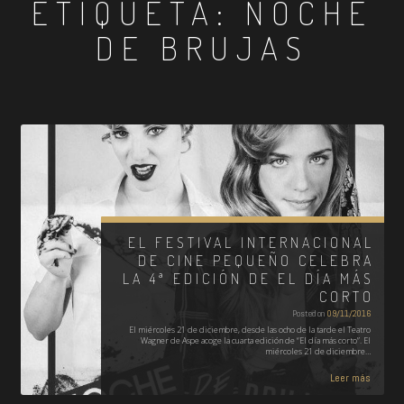
ETIQUETA:
NOCHE
DE BRUJAS
EL FESTIVAL INTERNACIONAL
DE CINE PEQUEÑO CELEBRA
LA 4ª EDICIÓN DE EL DÍA MÁS
CORTO
Posted on
09/11/2016
El miércoles 21 de diciembre, desde las ocho de la tarde el Teatro
Wagner de Aspe acoge la cuarta edición de “El día más corto”. El
miércoles 21 de diciembre…
Leer más