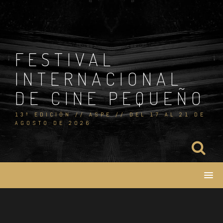
Skip
to
content
FESTIVAL
INTERNACIONAL
DE CINE PEQUEÑO
13ª EDICIÓN // ASPE // DEL 17 AL 21 DE
AGOSTO DE 2026