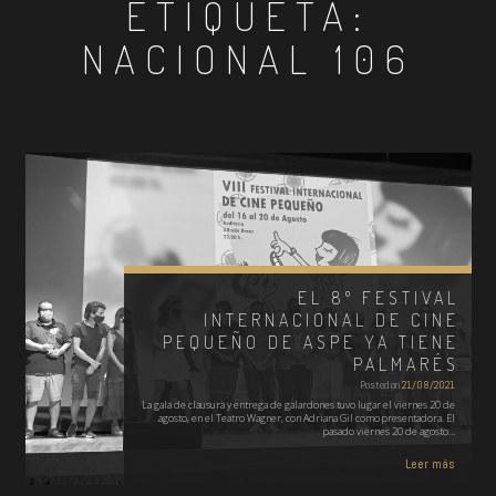
ETIQUETA:
NACIONAL 106
EL 8º FESTIVAL
INTERNACIONAL DE CINE
PEQUEÑO DE ASPE YA TIENE
PALMARÉS
Posted on
21/08/2021
La gala de clausura y entrega de galardones tuvo lugar el viernes 20 de
agosto, en el Teatro Wagner, con Adriana Gil como presentadora. El
pasado viernes 20 de agosto…
Leer más