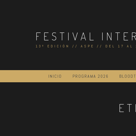
Skip
to
content
FESTIVAL INTE
13ª EDICIÓN // ASPE // DEL 17 AL
INICIO
PROGRAMA 2026
BLOODT
ET