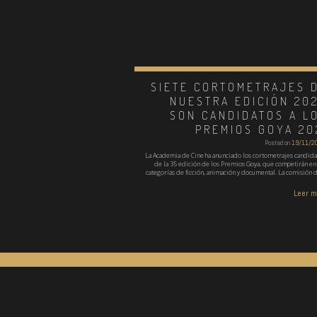
SIETE CORTOMETRAJES 
NUESTRA EDICIÓN 20
SON CANDIDATOS A L
PREMIOS GOYA 20
Posted on
19/11/2
La Academia de Cine ha anunciado los cortometrajes candida
de la 35 edición de los Premios Goya, que competirán en 
categorías de ficción, animación y documental. La comisión 
Leer 