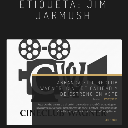
ETIQUETA:
JIM
JARMUSH
ARRANCA EL CINECLUB
WAGNER: CINE DE CALIDAD Y
DE ESTRENO EN ASPE
Posted on
17/12/2025
Aspe pondrá en marcha el próximo mes de enero el Cineclub Wagner,
una nueva iniciativa cultural promovida por el Festival Internacional de
Cine Pequeño, en colaboración con la Concejalía de…
Leer más