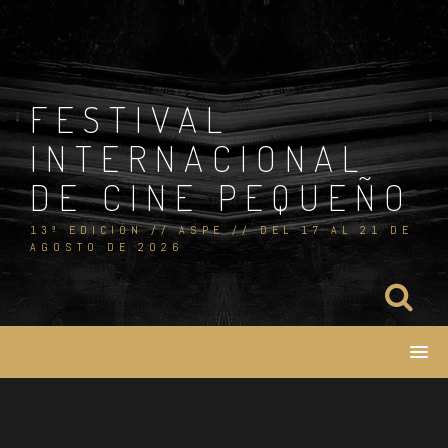
Skip
to
content
FESTIVAL
INTERNACIONAL
DE CINE PEQUEÑO
13ª EDICIÓN // ASPE // DEL 17 AL 21 DE
AGOSTO DE 2026