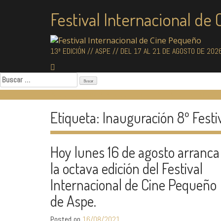
Skip
Festival Internacional de
to
content
13ª EDICIÓN // ASPE // DEL 17 AL 21 DE AGOSTO DE 202
Buscar:
INICIO
PROGRAMA 2026
BLOODTOBER FEST
CINECLUB
FILM OFFI
Etiqueta:
Inauguración 8º Festi
Hoy lunes 16 de agosto arranca
la octava edición del Festival
Internacional de Cine Pequeño
de Aspe.
Posted on
16/08/2021