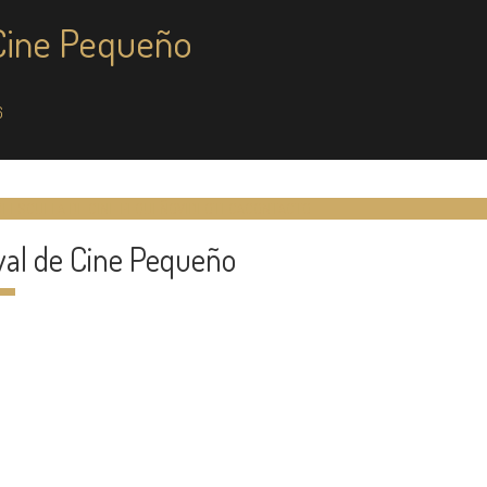
 Cine Pequeño
6
CE
ESCUELA DE CINE PEQUEÑO
VIDEOTECA
CONTACTO
val de Cine Pequeño