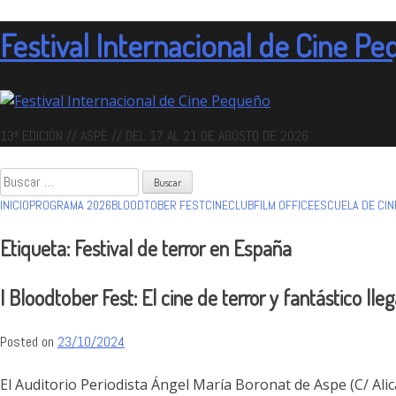
Skip
to
Festival Internacional de Cine P
content
13ª EDICIÓN // ASPE // DEL 17 AL 21 DE AGOSTO DE 2026
Buscar:
INICIO
PROGRAMA 2026
BLOODTOBER FEST
CINECLUB
FILM OFFICE
ESCUELA DE CI
Etiqueta:
Festival de terror en España
I Bloodtober Fest: El cine de terror y fantástico ll
Posted on
23/10/2024
El Auditorio Periodista Ángel María Boronat de Aspe (C/ Alica