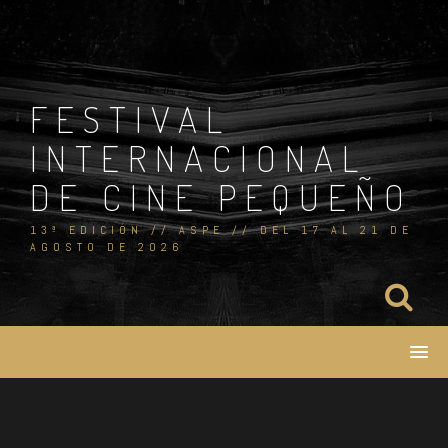
Skip
to
content
FESTIVAL
INTERNACIONAL
DE CINE PEQUEÑO
13ª EDICIÓN // ASPE // DEL 17 AL 21 DE
AGOSTO DE 2026