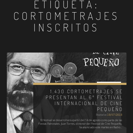
ETIQUETA:
CORTOMETRAJES
INSCRITOS
1.430 CORTOMETRAJES SE
PRESENTAN AL 6º FESTIVAL
INTERNACIONAL DE CINE
PEQUEÑO
Posted on
19/07/2019
El festival se desarrollará a partir del 14 de agosto como parte de las
Fiestas Patronales. Juan Torres, director del Festival de Cine Pequeño,
ha anunciado este martes en Radio…