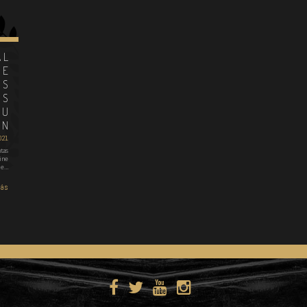
AL
NE
OS
ES
SU
ÓN
021
tas
ine
de…
más