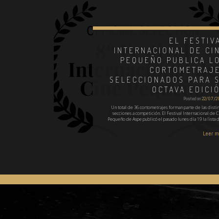
EL FESTIV
INTERNACIONAL DE CI
PEQUEÑO PUBLICA L
CORTOMETRAJ
SELECCIONADOS PARA 
OCTAVA EDICI
Posted on
22/07/2
Un total de 36 cortometrajes forman parte de las distin
secciones a competición. El Festival Internacional de C
Pequeño de Aspe publicó el pasado lunes día 19 la lista 
Leer 