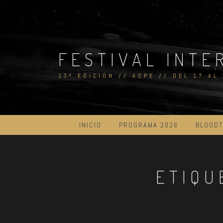
Skip
to
content
FESTIVAL INTE
13ª EDICIÓN // ASPE // DEL 17 AL
INICIO
PROGRAMA 2026
BLOODT
ETIQU