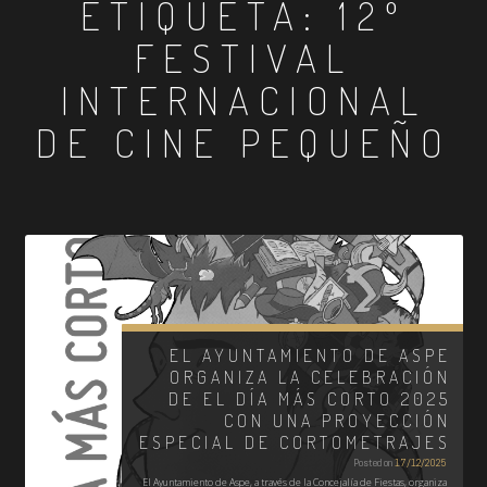
ETIQUETA:
12º
FESTIVAL
INTERNACIONAL
DE CINE PEQUEÑO
EL AYUNTAMIENTO DE ASPE
ORGANIZA LA CELEBRACIÓN
DE EL DÍA MÁS CORTO 2025
CON UNA PROYECCIÓN
ESPECIAL DE CORTOMETRAJES
Posted on
17/12/2025
El Ayuntamiento de Aspe, a través de la Concejalía de Fiestas, organiza