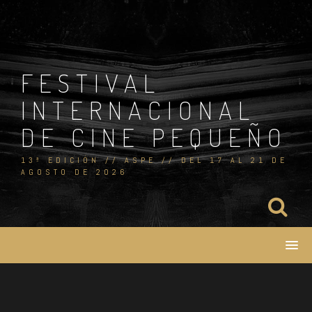
Skip
to
content
FESTIVAL
INTERNACIONAL
DE CINE PEQUEÑO
13ª EDICIÓN // ASPE // DEL 17 AL 21 DE
AGOSTO DE 2026