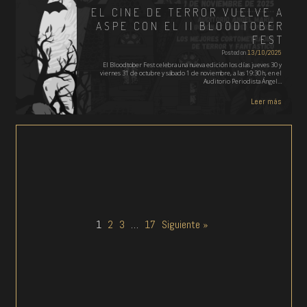
EL CINE DE TERROR VUELVE A
ASPE CON EL II BLOODTOBER
FEST
Posted on
13/10/2025
El Bloodtober Fest celebra una nueva edición los días jueves 30 y
viernes 31 de octubre y sábado 1 de noviembre, a las 19:30 h, en el
Auditorio Periodista Ángel…
Leer más
1
2
3
…
17
Siguiente »