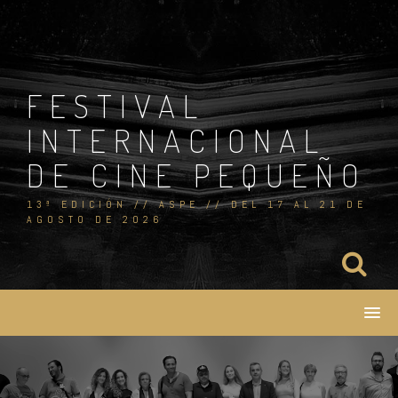
Skip
to
content
FESTIVAL
INTERNACIONAL
DE CINE PEQUEÑO
13ª EDICIÓN // ASPE // DEL 17 AL 21 DE
AGOSTO DE 2026