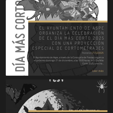
EL AYUNTAMIENTO DE ASPE
ORGANIZA LA CELEBRACIÓN
DE EL DÍA MÁS CORTO 2025
CON UNA PROYECCIÓN
ESPECIAL DE CORTOMETRAJES
Posted on
17/12/2025
El Ayuntamiento de Aspe, a través de la Concejalía de Fiestas, organiza
el próximo domingo 21 de diciembre, a las 19:00 horas, la El Día Más
Corto 2025, una cita…
Leer más