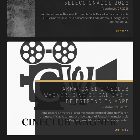
SELECCIONADOS 2026
Posted on
24/07/2026
- Antitermitas de Álex Rey - Buitres de Santi Alvarado - Cara de cona de
Guillermo de Oliveira - Compañerxs de Fede Alonso - El congelador
de Raúl de la…
Leer más
ARRANCA EL CINECLUB
WAGNER: CINE DE CALIDAD Y
DE ESTRENO EN ASPE
Posted on
17/12/2025
Aspe pondrá en marcha el próximo mes de enero el Cineclub Wagner,
una nueva iniciativa cultural promovida por el Festival Internacional de
Cine Pequeño, en colaboración con la Concejalía de…
Leer más