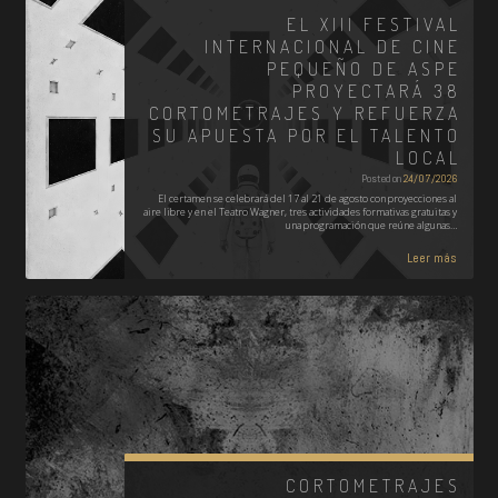
EL XIII FESTIVAL
INTERNACIONAL DE CINE
PEQUEÑO DE ASPE
PROYECTARÁ 38
CORTOMETRAJES Y REFUERZA
SU APUESTA POR EL TALENTO
LOCAL
Posted on
24/07/2026
El certamen se celebrará del 17 al 21 de agosto con proyecciones al
aire libre y en el Teatro Wagner, tres actividades formativas gratuitas y
una programación que reúne algunas…
Leer más
CORTOMETRAJES